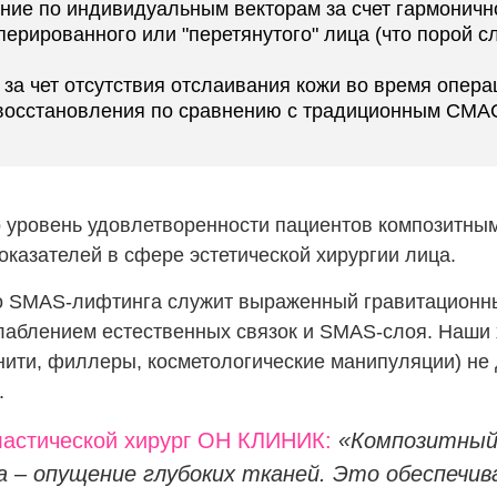
ние по индивидуальным векторам за счет гармоничн
рированного или "перетянутого" лица (что порой с
за чет отсутствия отслаивания кожи во время опера
 восстановления по сравнению с традиционным СМА
о уровень удовлетворенности пациентов композитн
оказателей в сфере эстетической хирургии лица.
о SMAS-лифтинга служит выраженный гравитационны
лаблением естественных связок и SMAS-слоя. Наши х
нити, филлеры, косметологические манипуляции) не 
.
ластической хирург ОН КЛИНИК:
«Композитный
а – опущение глубоких тканей. Это обеспеч