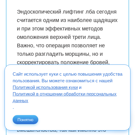
Эндоскопический лифтинг лба сегодня
считается одним из наиболее щадящих
и при этом эффективных методов
омоложения верхней трети лица.
Важно, что операция позволяет не
только разгладить морщины, но и
скорректировать положение бровей,
что напрямую влияет на выражение
Сайт использует куки с целью повышения удобства
взгляда. При правильном подборе
пользования. Вы можете ознакомиться с нашей
Политикой использования куки
и
показаний результат выглядит
Политикой в отношении обработки персональных
естественно и не меняет
данных
индивидуальные черты лица. В своей
.
практике особое внимание я уделяю
Понятно
точной диагностике и планированию
вмешательства, так как именно это