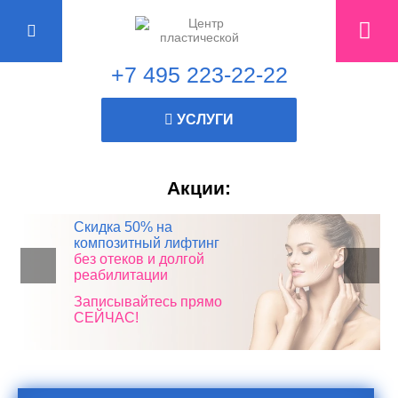
+7 495 223-22-22
УСЛУГИ
Акции:
Все пластические
Скидка 50% на
Консультация
Скидка 10% в честь дня
операции*
композитный лифтинг
пластического хирурга
рождения!
без отеков и долгой
БЕСПЛАТНО!
со СКИДКОЙ 50%
реабилитации
Записывайтесь прямо
Записывайтесь прямо
СЕЙЧАС!
СЕЙЧАС!