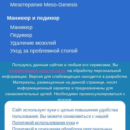
Мезотерапия Meso-Genesis
Маникюр и педикюр
Маникюр
Педикюр
Удаление мозолей
Уход за проблемной стопой
Пользуясь данным сайтом и любым его сервисами, Вы
подтверждаете свое согласие
на обработку персональной
информации. Версия для слабовидящих находится в разработке.
Материалы, размещенные на данной странице, носят
информационный характер и предназначены для
ознакомительных целей. Необходимо проконсультироваться с
врачом.
Сайт использует куки с целью повышения удобства
пользования. Вы можете ознакомиться с нашей
Политикой использования куки
и
ИМЕЮТСЯ ПРОТИВОПОКАЗАНИЯ. НЕОБХОДИМО
Политикой в отношении обработки персональных