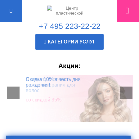
+7 495 223-22-22
КАТЕГОРИИ УСЛУГ
Акции:
Прием трихолога
Скидка 10% в честь дня
+ плазмотерапия для
рождения!
волос
со скидкой 35%