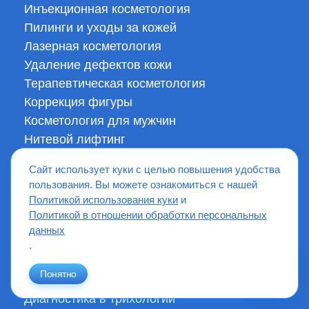
Инъекционная косметология
Пилинги и уходы за кожей
Лазерная косметология
Удаление дефектов кожи
Терапевтическая косметология
Коррекция фигуры
Косметология для мужчин
Нитевой лифтинг
Подтяжка декольте
Сайт использует куки с целью повышения удобства
пользования. Вы можете ознакомиться с нашей
Лечение волос и кожи головы
Политикой использования куки
и
Дарсонвализация
Политикой в отношении обработки персональных
Плазмотерапия
данных
.
Фотодинамическая терапия HELEO4 для
волос
Понятно
Озонотерапия
Диагностика в трихологии