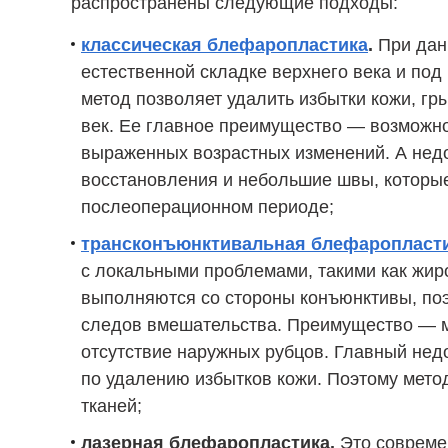
распространены следующие подходы:
классическая блефаропластика
.
При дан
естественной складке верхнего века и под
метод позволяет удалить избытки кожи, г
век. Ее главное преимущество — возможно
выраженных возрастных изменений. А нед
восстановления и небольшие швы, которые
послеоперационном периоде;
трансконъюнктивальная блефаропласт
с локальными проблемами, такими как жир
выполняются со стороны конъюнктивы, поэ
следов вмешательства. Преимущество — м
отсутствие наружных рубцов. Главный нед
по удалению избытков кожи. Поэтому метод
тканей;
лазерная блефаропластика.
Это совреме