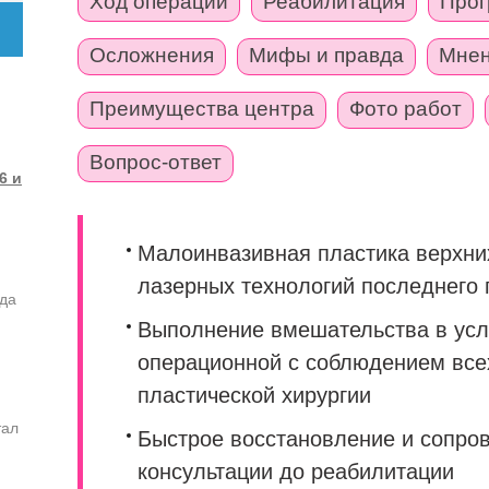
Ход операции
Реабилитация
Прог
Осложнения
Мифы и правда
Мнен
Преимущества центра
Фото работ
Вопрос-ответ
6 и
Малоинвазивная пластика верхни
лазерных технологий последнего
ода
Выполнение вмешательства в ус
операционной с соблюдением все
пластической хирургии
тал
Быстрое восстановление и сопров
консультации до реабилитации