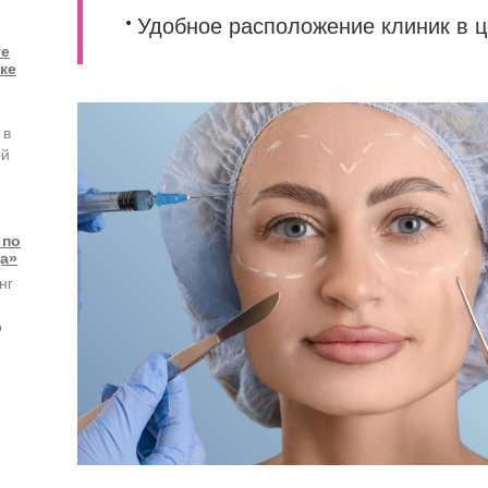
Удобное расположение клиник в 
ге
ке
 в
ой
 по
а»
нг
о