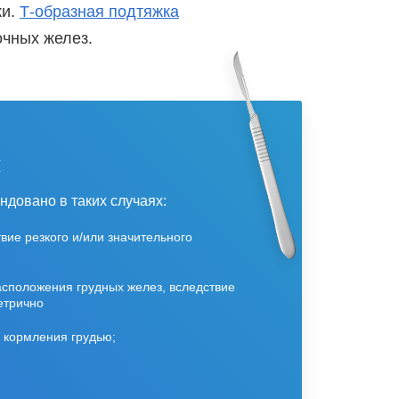
ки.
Т-образная подтяжка
очных желез.
и
ендовано
в таких случаях:
вие резкого
и/или значительного
расположения
грудных желез, вследствие
етрично
я кормления грудью;