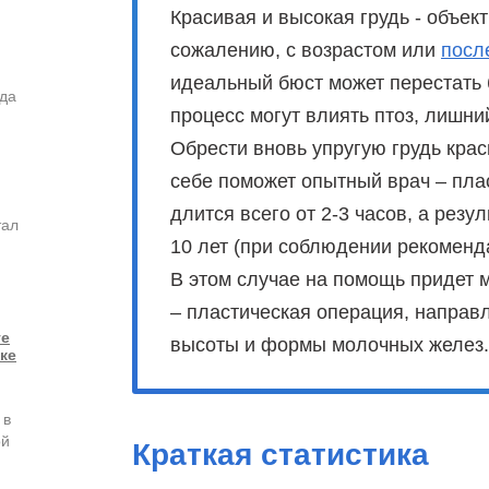
Красивая и высокая грудь - объек
сожалению, с возрастом или
посл
идеальный бюст может перестать 
ода
процесс могут влиять птоз, лишни
Обрести вновь упругую грудь кра
себе поможет опытный врач – пла
длится всего от 2-3 часов, а резу
тал
10 лет (при соблюдении рекоменда
В этом случае на помощь придет м
– пластическая операция, направ
ге
высоты и формы молочных желез.
ке
 в
ой
Краткая статистика