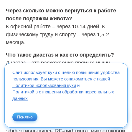
Через сколько можно вернуться к работе
после подтяжки живота?
К офисной работе – через 10-14 дней. К
физическому труду и спорту – через 1,5-2
месяца.
Что такое диастаз и как его определить?
Диастаз – это расхождение прямых мышц
живота. Проверить его можно самостоятельно:
Сайт использует куки с целью повышения удобства
лягте на спину, согните ноги в коленях и
пользования. Вы можете ознакомиться с нашей
Политикой использования куки
и
приподнимите голову. Если по средней линии
Политикой в отношении обработки персональных
живота появляется валикообразное
данных
выпячивание – это диастаз.
.
Можно ли убрать живот без операции?
Понятно
Да, при незначительных изменениях
эффективны курсы RF-лифтинга, микротоковой