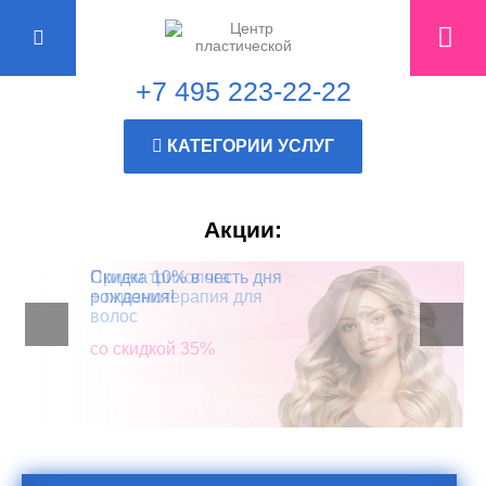
+7 495 223-22-22
КАТЕГОРИИ УСЛУГ
Акции:
Прием трихолога
Скидка 10% в честь дня
+ плазмотерапия для
рождения!
волос
со скидкой 35%