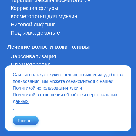
Терапевтическая косметология
Коррекция фигуры
Косметология для мужчин
Нитевой лифтинг
Подтяжка декольте
Лечение волос и кожи головы
Дарсонвализация
Плазмотерапия
Фотодинамическая терапия HELEO4 для
Сайт использует куки с целью повышения удобства
волос
пользования. Вы можете ознакомиться с нашей
Озонотерапия
Политикой использования куки
и
Диагностика в трихологии
Политикой в отношении обработки персональных
данных
Себорея кожи головы
.
Лечение выпадения волос
Лечение волос
Понятно
Мезотерапия Meso-Genesis