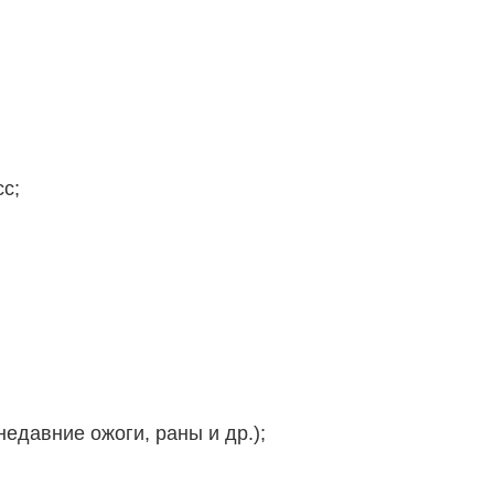
с;
едавние ожоги, раны и др.);