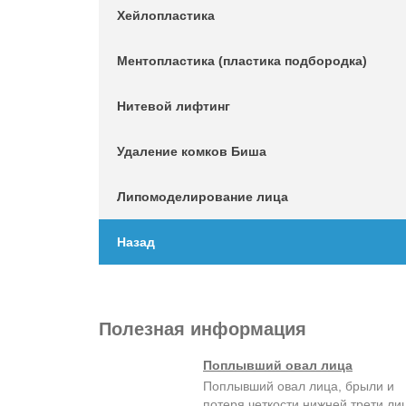
Хейлопластика
Ментопластика (пластика подбородка)
Нитевой лифтинг
Удаление комков Биша
Липомоделирование лица
Назад
Полезная информация
Поплывший овал лица
Поплывший овал лица, брыли и
потеря четкости нижней трети ли