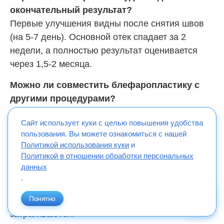
окончательный результат?
Первые улучшения видны после снятия швов
(на 5-7 день). Основной отек спадает за 2
недели, а полностью результат оценивается
через 1,5-2 месяца.
Можно ли совместить блефаропластику с
другими процедурами?
Да, часто ее сочетают с чек-лифтингом
Сайт использует куки с целью повышения удобства
(подтяжкой средней зоны лица) или пластикой
пользования. Вы можете ознакомиться с нашей
верхних век (круговой блефаропластикой) для
Политикой использования куки
и
гармоничного омоложения.
Политикой в отношении обработки персональных
данных
Есть ли риск повлиять на зрение?
.
Нет. Операция затрагивает только ткани века.
Понятно
Глазное яблоко и зрительный нерв не
затрагиваются.