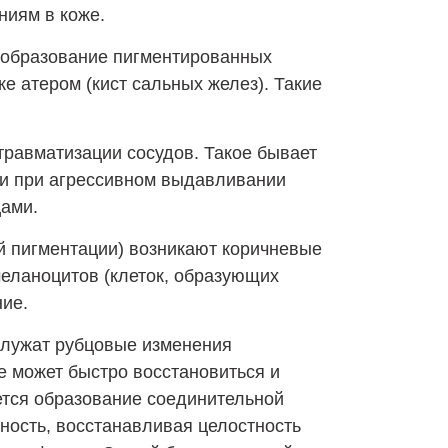
ниям в коже.
 образование пигментированных
же атером (кист сальных желез). Такие
травматизации сосудов. Такое бывает
ли при агрессивном выдавливании
цами.
й пигментации) возникают коричневые
меланоцитов (клеток, образующих
ние.
служат рубцовые изменения
е может быстро восстановиться и
ется образование соединительной
хность, восстанавливая целостность