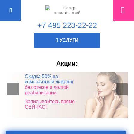
+7 495 223-22-22
УСЛУГИ
Акции:
Все пластические
Скидка 50% на
Консультация
Скидка 10% в честь дня
операции*
композитный лифтинг
пластического хирурга
рождения!
без отеков и долгой
БЕСПЛАТНО!
со СКИДКОЙ 50%
реабилитации
Записывайтесь прямо
Записывайтесь прямо
СЕЙЧАС!
СЕЙЧАС!