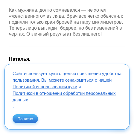
Как мужчина, долго сомневался — не хотел
«женственного» взгляда. Врач все четко объяснил:
подняли только края бровей на пару миллиметров.
Теперь лицо выглядит бодрее, но без изменений в
чертах. Отличный результат без лишнего!
Наталья,
26 июня 2025
Сайт использует куки с целью повышения удобства
Височный лифтинг — отличный способ вернуть
пользования. Вы можете ознакомиться с нашей
лицу молодость и избавиться от признаков
Политикой использования куки
и
старения. Операция прошла комфортно, а эффект
Политикой в отношении обработки персональных
был заметен уже через несколько дней: лицо стало
данных
более свежим, брови поднялись немного вверх,
.
исчезли морщинки. Восстановление было легким, и
сейчас я очень довольна своим новым внешним
Понятно
видом.