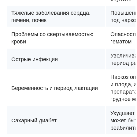
Тяжелые заболевания сердца,
Повышенн
печени, почек
под нарко
Проблемы со свертываемостью
Опасность
крови
гематом
Увеличива
Острые инфекции
период р
Наркоз оп
и плода, 
Беременность и период лактации
препарата
грудное м
Ухудшает 
Сахарный диабет
может быт
реабилита