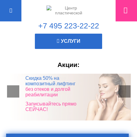
+7 495 223-22-22
УСЛУГИ
Акции:
Все пластические
Скидка 50% на
Консультация
Скидка 10% в честь дня
операции*
композитный лифтинг
пластического хирурга
рождения!
без отеков и долгой
БЕСПЛАТНО!
со СКИДКОЙ 50%
реабилитации
Записывайтесь прямо
Записывайтесь прямо
СЕЙЧАС!
СЕЙЧАС!