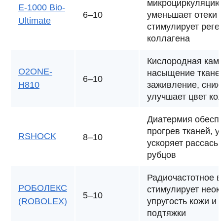
микроциркуляцию
Е-1000 Bio-
6–10
уменьшает отеки 
Ultimate
стимулирует реге
коллагена
Кислородная кам
O2ONE-
насыщение ткане
6–10
H810
заживление, сниж
улучшает цвет ко
Диатермия обесп
прогрев тканей, 
RSHOCK
8–10
ускоряет рассас
рубцов
Радиочастотное 
РОБОЛЕКС
стимулирует нео
5–10
(ROBOLEX)
упругость кожи и
подтяжки