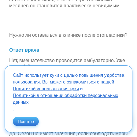
месяцев он становится практически невидимым.
Нужно ли оставаться в клинике после отопластики?
Ответ врача
Нет, вмешательство проводится амбулаторно. Уже
через 1-2 часа после операции можно покинуть
клинику, получив рекомендации по
Сайт использует куки с целью повышения удобства
послеоперационному уходу.
пользования. Вы можете ознакомиться с нашей
Политикой использования куки
и
Политикой в отношении обработки персональных
данных
Можно ли делать отопластику летом?
.
Понятно
Ответ врача
Да. Сезон не имеет значения, если соблюдать меры