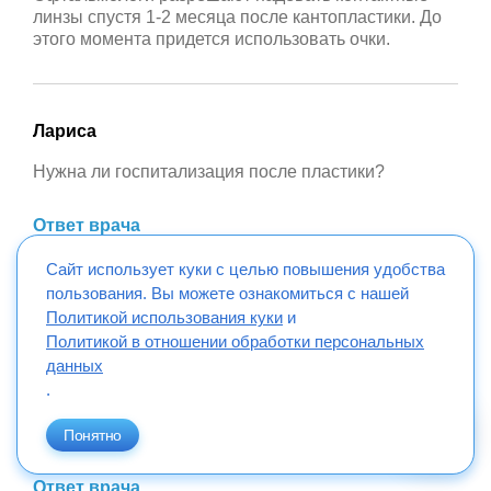
линзы спустя 1-2 месяца после кантопластики. До
этого момента придется использовать очки.
Лариса
Нужна ли госпитализация после пластики?
Ответ врача
Стандартная кантопластика — операция “одного
Сайт использует куки с целью повышения удобства
дня”, которая не требует длительного пребывания в
пользования. Вы можете ознакомиться с нашей
стационаре.
Политикой использования куки
и
Политикой в отношении обработки персональных
данных
.
Можно ли сочетать кантопластику с
блефаропластикой?
Понятно
Ответ врача