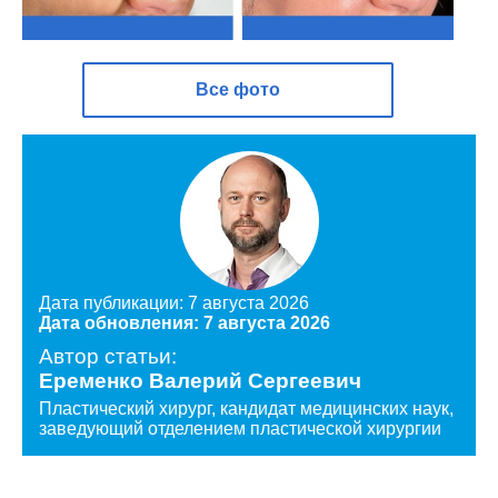
Все фото
Дата публикации: 7 августа 2026
Дата обновления: 7 августа 2026
Автор статьи:
Еременко Валерий Сергеевич
Пластический хирург, кандидат медицинских наук,
заведующий отделением пластической хирургии