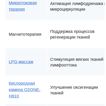
Микротоковая
Активация лимфодренажа 
терапия
микроциркуляции
Поддержка процессов
Магнитотерапия
регенерации тканей
Стимуляция мягких тканей 
LPG-массаж
лимфооттока
Кислородная
Улучшение оксигенации
камера O2ONE-
тканей
H810