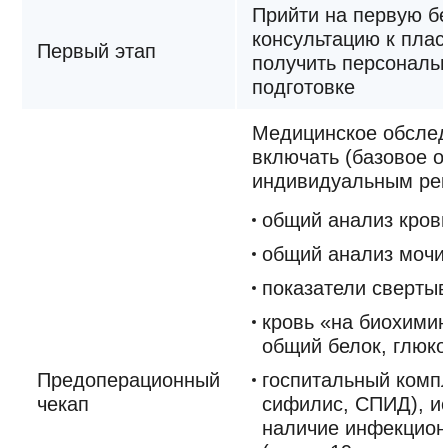
Прийти на первую б
консультацию к плас
Первый этап
получить персональ
подготовке
Медицинское обсле
включать (базовое о
индивидуальным ре
общий анализ крови
общий анализ мочи
показатели свертыв
кровь «на биохими
общий белок, глюкоз
Предоперационный
госпитальный компл
чекап
сифилис, СПИД), и
наличие инфекцион