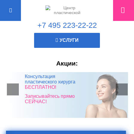
+7 495 223-22-22
УСЛУГИ
Акции:
Все пластические
Консультация
Липосакция одной зоны
Скидка 10% в честь дня
операции*
пластического хирурга
10х10
рождения!
БЕСПЛАТНО!
со СКИДКОЙ 50%
со скидкой 50%
Записывайтесь прямо
СЕЙЧАС!