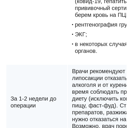
(ковид-19, гепатиты
прививочный серти
берем кровь на ПЦ
рентгенография гру
ЭКГ;
в некоторых случая
органов.
Врачи рекомендуют 
липосакции отказать
алкоголя и от курени
время соблюдать п
За 1-2 недели до
диету (исключить ко
операции
пищу, фаст-фуд). Ст
препаратов, разжижа
нужно отказаться на
Возможно, врач пор