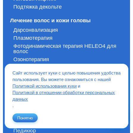
Подтяжка декольте
Лечение волос и кожи головы
Дарсонвализация
Плазмотерапия
Фотодинамическая терапия HELEO4 для
волос
Озонотерапия
Диагностика в трихологии
Сайт использует куки с целью повышения удобства
Себорея кожи головы
пользования. Вы можете ознакомиться с нашей
Лечение выпадения волос
Политикой использования куки
и
Лечение волос
Политикой в отношении обработки персональных
Мезотерапия Meso-Genesis
данных
.
Маникюр и педикюр
Понятно
Маникюр
Педикюр