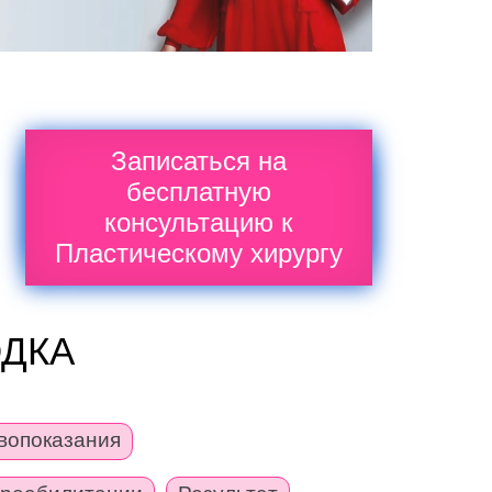
Записаться на
бесплатную
консультацию к
Пластическому хирургу
ДКА
вопоказания