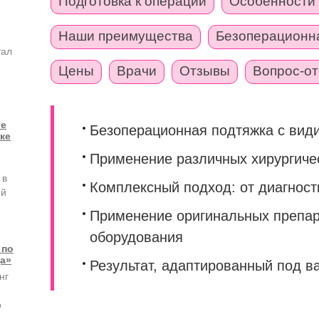
Подготовка к операции
Особенности
Наши преимущества
Безоперационн
тал
Цены
Врачи
Отзывы
Вопрос-от
ге
Безоперационная подтяжка с ви
ке
Применение различных хирургиче
 в
Комплексный подход: от диагност
ой
Применение оригинальных препар
оборудования
 по
а»
Результат, адаптированный под ва
нг
о