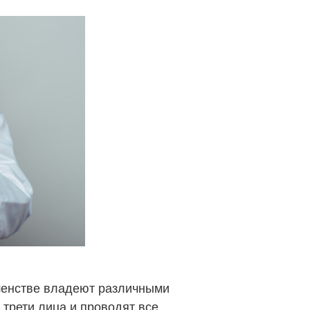
шенстве владеют различными
трети лица и проводят все