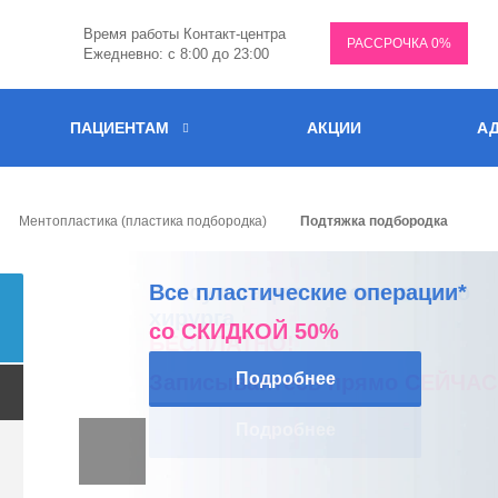
Время работы Контакт-центра
РАССРОЧКА 0%
Ежедневно: с 8:00 до 23:00
ПАЦИЕНТАМ
АКЦИИ
АД
Ментопластика (пластика подбородка)
Подтяжка подбородка
Все пластические операции*
Консультация пластического
Скидка 10% в честь дня рожде
хирурга
со СКИДКОЙ 50%
Подробнее
БЕСПЛАТНО!
Подробнее
Записывайтесь прямо СЕЙЧАС
Подробнее