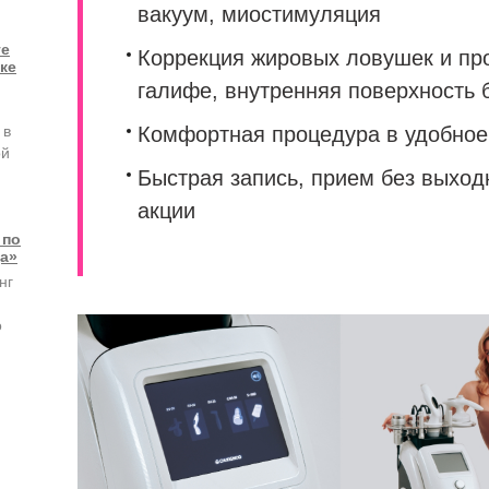
вакуум, миостимуляция
ге
Коррекция жировых ловушек и про
ке
галифе, внутренняя поверхность 
 в
Комфортная процедура в удобное
ой
Быстрая запись, прием без выход
акции
 по
а»
нг
о