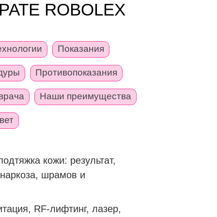
РАТЕ ROBOLEX
ехнологии
Показания
дуры
Противопоказания
врача
Наши преимущества
вет
одтяжка кожи: результат,
 наркоза, шрамов и
итация, RF-лифтинг, лазер,