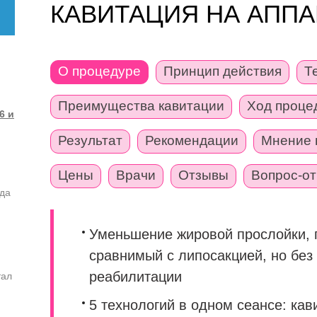
КАВИТАЦИЯ НА АППА
О процедуре
Принцип действия
Т
Преимущества кавитации
Ход проце
6 и
Результат
Рекомендации
Мнение 
Цены
Врачи
Отзывы
Вопрос-от
ода
Уменьшение жировой прослойки, п
сравнимый с липосакцией, но без
реабилитации
тал
5 технологий в одном сеансе: кав