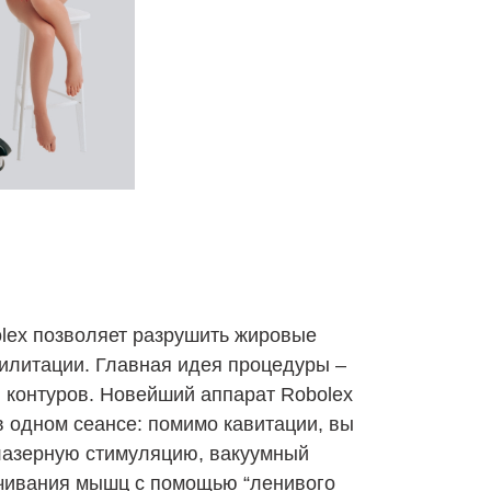
olex позволяет разрушить жировые
абилитации. Главная идея процедуры –
я контуров. Новейший аппарат Robolex
в одном сеансе: помимо кавитации, вы
лазерную стимуляцию, вакуумный
чивания мышц с помощью “ленивого