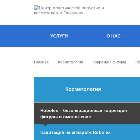
УСЛУГИ
О НАС
Главная
Косметология
Коррекция фигуры
Ro
Косметология
Robolex – безоперационная коррекция
фигуры и омоложение
Кавитация на аппарате Robolex