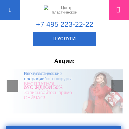
+7 495 223-22-22
УСЛУГИ
Акции:
Все пластические
Консультация
Скидка 10% в честь дня
операции*
пластического хирурга
рождения!
БЕСПЛАТНО!
со СКИДКОЙ 50%
Записывайтесь прямо
СЕЙЧАС!